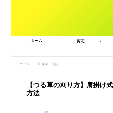
ホーム
剪定
ホーム
草刈・芝刈
【つる草の刈り方】肩掛け
方法