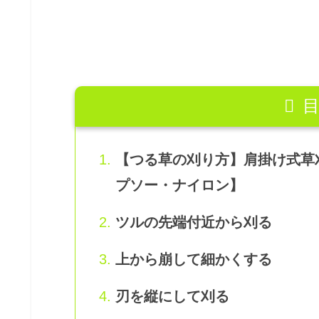
【つる草の刈り方】肩掛け式草
プソー・ナイロン】
ツルの先端付近から刈る
上から崩して細かくする
刃を縦にして刈る