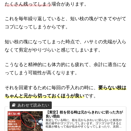
たくさん残ってしまう
場合があります。
これを毎年繰り返していると、短い枝の塊ができてやがて
コブになってしまうからです。
短い枝の塊になってしまった時点で、ハサミの先端が入ら
なくて剪定がやりづらいと感じてしまいます。
こうなると精神的にも体力的にも疲れて、余計に適当にな
ってしまう可能性が高くなります。
それを回避するために毎回の手入れの時に、
要らない枝は
ちゃんと元から切っておくほうが良い
です。
【剪定】枝を切る時は元からきれいに切った方が
良い理由
剪定している時に、枝を元からきれいに切らないと枝先や
枝の途中がゴツゴツしてしまいます。ゴツゴツができると
枯葉が積もって虫が住みやすくなってしまったり、次回の
剪定がやりにくくなって大変な思いをしてしまうかもしれ