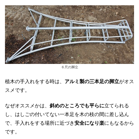
６尺の脚立
植木の手入れをする時は、
アルミ製の三本足の脚立
がオス
スメです。
なぜオススメかは、
斜めのところでも平らに
立てられる
し、はしごの付いてない一本足を木の枝の間に差し込ん
で、手入れをする場所に近づき
安全になり楽
にもなるから
です。