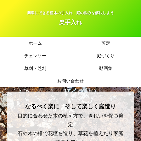
簡単にできる植木の手入れ 庭の悩みを解決しよう
楽手入れ
ホーム
剪定
チェンソー
庭づくり
草刈・芝刈
動画集
お問い合わせ
なるべく楽に そして楽しく庭造り
目的に合わせた木の植え方で、きれいを保つ剪
定
石や木の柵で花壇を造り、草花を植えたり家庭