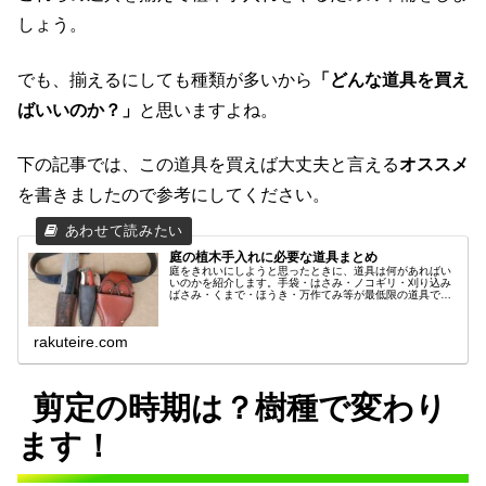
しょう。
でも、揃えるにしても種類が多いから
「どんな道具を買え
ばいいのか？」
と思いますよね。
下の記事では、この道具を買えば大丈夫と言える
オススメ
を書きましたので参考にしてください。
庭の植木手入れに必要な道具まとめ
庭をきれいにしようと思ったときに、道具は何があればい
いのかを紹介します。手袋・はさみ・ノコギリ・刈り込み
ばさみ・くまで・ほうき・万作てみ等が最低限の道具で
す。でも一つ一つが種類が多いため選ぶのが大変なので、
おすすめだけ簡単にまとめました。
rakuteire.com
剪定の時期は？樹種で変わり
ます！