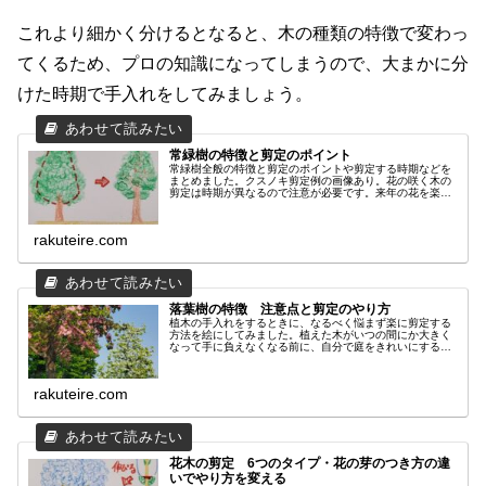
これより細かく分けるとなると、木の種類の特徴で変わっ
てくるため、プロの知識になってしまうので、大まかに分
けた時期で手入れをしてみましょう。
常緑樹の特徴と剪定のポイント
常緑樹全般の特徴と剪定のポイントや剪定する時期などを
まとめました。クスノキ剪定例の画像あり。花の咲く木の
剪定は時期が異なるので注意が必要です。来年の花を楽し
むための剪定方法も書いてありますので参考にしていただ
ければとおもいます。
rakuteire.com
落葉樹の特徴 注意点と剪定のやり方
植木の手入れをするときに、なるべく悩まず楽に剪定する
方法を絵にしてみました。植えた木がいつの間にか大きく
なって手に負えなくなる前に、自分で庭をきれいにするの
も楽しいと思います。きれいに仕上がると達成感のある遊
びになります。
rakuteire.com
花木の剪定 6つのタイプ・花の芽のつき方の違
いでやり方を変える