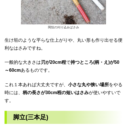
岡恒の刈り込みばさみ
生け垣のような平らな仕上がりや、丸い形も作り出せる便
利なはさみですね。
一般的な大きさは
刃が20cm程
で
持つところ(柄・え)が50
～60cm
あるものです。
これ１本あれば大丈夫ですが、
小さな丸や狭い場所
をやる
時には、
柄の長さが30cm程の短いはさみ
が使いやすいで
す。
脚立(三本足)