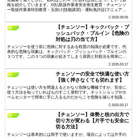
格を紹介していきます。刈払取扱作業者安全衛生教育・チェーンソ
ー取扱作業者特別教育・玉掛け(技能講習)・運転免許証(マニュアル
車、慣れてきたら中型免許)。これらがあるとできることは、自分で
2025.09.05
作業を進めることもでき補助に入ることもできる良い資格です。
【チェンソー】キックバック・プ
使い方
ッシュバック・プルイン【危険の
対処は刃の当て方】
チェンソーを使う前に危険に対するある程度の知識が必要です。代
表的な危険な現象は、キックバック・プッシュバック・プルインの
３つです。この３つの現象が起きてしまう原因と対処法を簡単にま
とめました。チェンソーを安全に使うコツは、力で切らないように
2025.03.17
して機械の重みと刃の食い込みで切ることです。力は危険を回避す
るために使うのもポイントです。
チェンソーの安全で快適な使い方
使い方
【強く押さなくても切れます】
チェンソーは使い方を間違えるとかなり危険な機械ですが、安全に
使う方法を知っていればものすごく便利です。ネットショップやホ
ームセンターで簡単に手に入るものだからこそ危険を減らす知識は
必要になります。安全に使うためのコツは、力で押し込まないよう
2025.03.17
にすることです。早く切ろうとすると、つい力が入ってしまいます
がそれが危険になります。安全に使う方法をまとめましたので、見
【チェンソー】体勢と枝の出方で
使い方
ていただいた方の知識になれたら嬉しいです。
切り方が変わる【片手でも安全に
切る方法】
チェンソーは基本的には両手で使いますが、場合によっては片手の