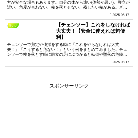
方が安全な場合もあります。自分の体から遠い(体勢が悪い)、脚立が
近い、角度が合わない、枝を落とせない、残したい枝がある。ざっ
とですが、これらの状況の時に「片手で切る方が安全かも」と感じ
2025.03.17
ることがあります。そう感じる理由とやり方をまとめてみました。
【チェンソー】これをしなければ
使い方
大丈夫！【安全に使えれば超便
利】
チェンソーで剪定や伐採をする時に「これをやらなければ大丈
夫！」「こうすると危ない！」という例をまとめてみました。チェ
ンソーで枝を落とす時に脚立の足にぶつかると転倒や墜落の危険が
あります。この対処法は、脚立を立てる前の状況確認と枝を切ると
2025.03.17
どう動いてどこに落ちるのかを考える想像力です。危険を回避する
ためにはイメージが大事なので、読んでいただいた方のヒントにな
れたらと思っています。
スポンサーリンク