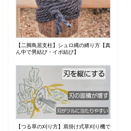
【二脚鳥居支柱】シュロ縄の縛り方【真
ん中で男結び・イボ結び】
【つる草の刈り方】肩掛け式草刈り機で