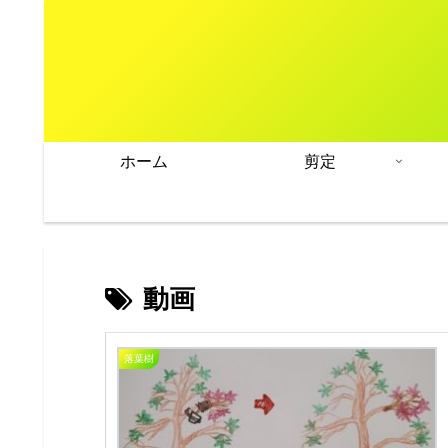
ホーム
剪定
動画
落葉樹