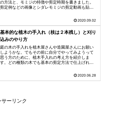
の方法と、モミジの特徴や剪定時期を書きました。
剪定例などの画像とシダレモミジの剪定動画も貼っ
てあるので、見ていただいた方の力になれたら嬉し
いです。
2020.09.02
基本的な植木の手入れ（枝は２本残し）と刈り
込みのやり方
庭の木の手入れを植木屋さんや造園屋さんにお願い
しようかな。でもその前に自分でやってみようって
思う方のために、植木手入れの考え方を紹介しま
す。どの種類の木でも基本の剪定方法で仕上げれば
きれいになります。作業が安全にできれば効率も良
くなります。
2020.06.28
ンサーリンク