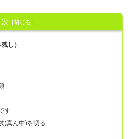
目次
本残し）
類
です
(真ん中)を切る