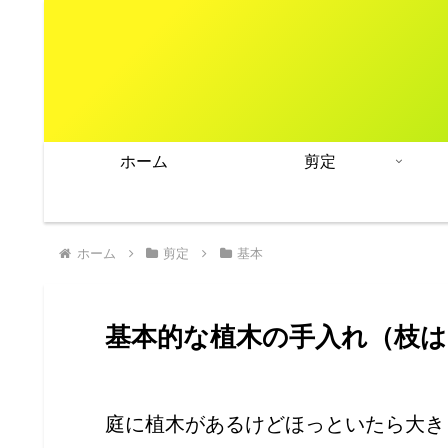
ホーム
剪定
ホーム
剪定
基本
基本的な植木の手入れ（枝
庭に植木があるけどほっといたら大き