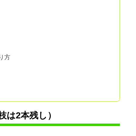
り方
枝は2本残し）