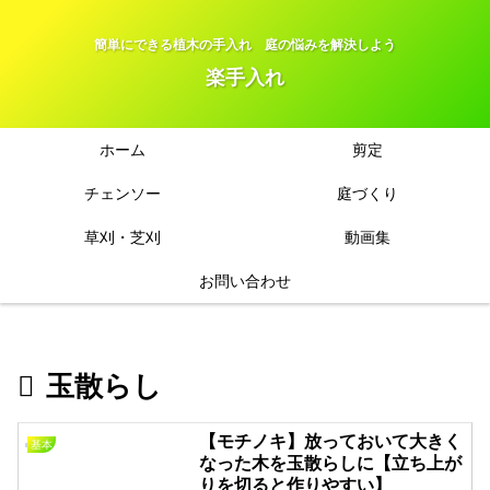
簡単にできる植木の手入れ 庭の悩みを解決しよう
楽手入れ
ホーム
剪定
チェンソー
庭づくり
草刈・芝刈
動画集
お問い合わせ
玉散らし
【モチノキ】放っておいて大きく
基本
なった木を玉散らしに【立ち上が
りを切ると作りやすい】