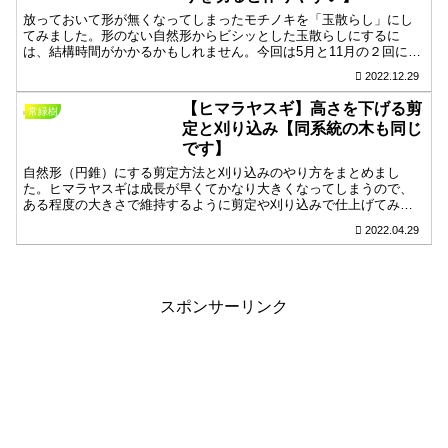
放っておいて形が無くなってしまったモチノキを「玉散らし」にし
てみました。形のない自然形からビシッとした玉散らしにするに
は、結構時間がかかるかもしれません。今回は5月と11月の２回に分
けて剪定する方法をまとめてみました。これから先うまくいったら
2022.12.29
いいなぁと思っています。
【ヒマラヤスギ】高さを下げる剪
常緑樹
定と刈り込み【同系統の木も同じ
です】
自然形（円錐）にする剪定方法と刈り込みのやり方をまとめまし
た。ヒマラヤスギは成長が早くてかなり大きくなってしまうので、
ある程度の大きさで維持するように剪定や刈り込みで仕上げてみま
しょう。切る時の注意点は、葉がなくなると枝ごと枯れるので葉を
2022.04.29
残して剪定するようにしてください。
スポンサーリンク