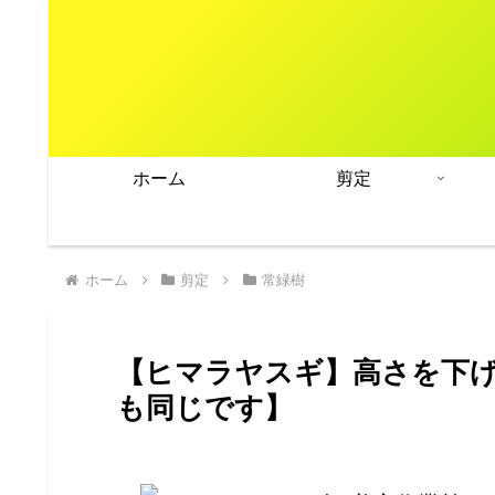
ホーム
剪定
ホーム
剪定
常緑樹
【ヒマラヤスギ】高さを下
も同じです】