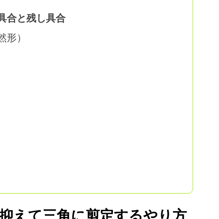
具合と残し具合
然形）
抑えて三角に剪定するやり方