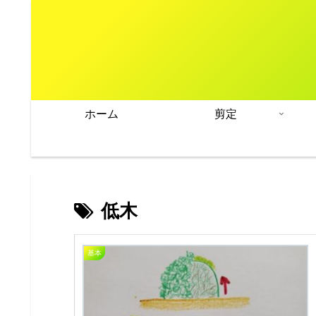
ホーム
剪定
低木
基本