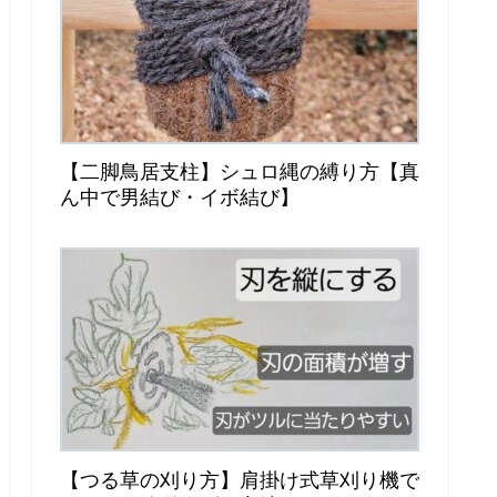
【二脚鳥居支柱】シュロ縄の縛り方【真
ん中で男結び・イボ結び】
【つる草の刈り方】肩掛け式草刈り機で