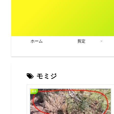
ホーム
剪定
モミジ
基本