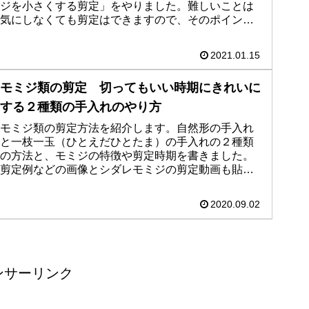
ジを小さくする剪定」をやりました。難しいことは
気にしなくても剪定はできますので、そのポイント
だけ分かれば大丈夫です。手順はほとんど画像で
す。
2021.01.15
モミジ類の剪定 切ってもいい時期にきれいに
する２種類の手入れのやり方
モミジ類の剪定方法を紹介します。自然形の手入れ
と一枝一玉（ひとえだひとたま）の手入れの２種類
の方法と、モミジの特徴や剪定時期を書きました。
剪定例などの画像とシダレモミジの剪定動画も貼っ
てあるので、見ていただいた方の力になれたら嬉し
いです。
2020.09.02
ンサーリンク