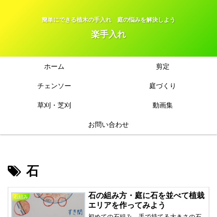
簡単にできる植木の手入れ 庭の悩みを解決しよう
楽手入れ
ホーム
剪定
チェンソー
庭づくり
草刈・芝刈
動画集
お問い合わせ
石
石の組み方・庭に石を並べて植栽
石組み
エリアを作ってみよう
初めての石組み 手で持てる大きさの石