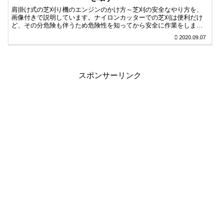
肩掛け式の芝刈り機のエンジンのかけ方～芝刈の安全なやり方を、
画像付きで説明しています。ナイロンカッターでの芝刈は便利だけ
ど、その分危険も伴うため危険性を知ってから安全に作業をしまし
ょう。みなさんの安全作業の知識にしていただけたら嬉しいです。
2020.09.07
スポンサーリンク