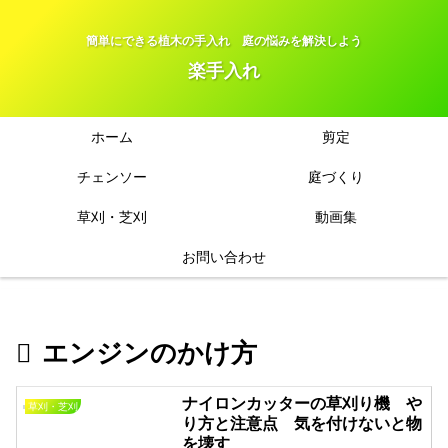
簡単にできる植木の手入れ 庭の悩みを解決しよう
楽手入れ
ホーム
剪定
チェンソー
庭づくり
草刈・芝刈
動画集
お問い合わせ
エンジンのかけ方
ナイロンカッターの草刈り機 や
草刈・芝刈
り方と注意点 気を付けないと物
を壊す