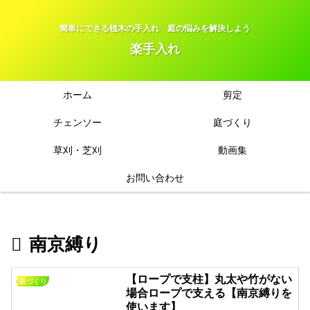
簡単にできる植木の手入れ 庭の悩みを解決しよう
楽手入れ
ホーム
剪定
チェンソー
庭づくり
草刈・芝刈
動画集
お問い合わせ
南京縛り
【ロープで支柱】丸太や竹がない
庭づくり
場合ロープで支える【南京縛りを
使います】