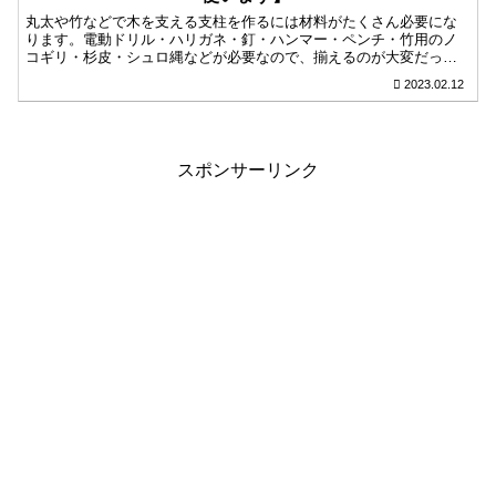
丸太や竹などで木を支える支柱を作るには材料がたくさん必要にな
ります。電動ドリル・ハリガネ・釘・ハンマー・ペンチ・竹用のノ
コギリ・杉皮・シュロ縄などが必要なので、揃えるのが大変だった
りします。今回は、ロープと木の枝だけでできる支柱をまとめて書
2023.02.12
きます。
スポンサーリンク