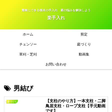
簡単にできる植木の手入れ 庭の悩みを解決しよう
楽手入れ
ホーム
剪定
チェンソー
庭づくり
草刈・芝刈
動画集
お問い合わせ
男結び
【支柱のやり方】一本支柱・二脚
庭づくり
鳥居支柱・ロープ支柱【手元動画
です】