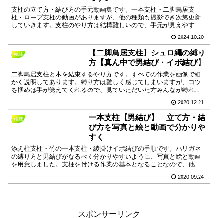
支柱の立て方・結び方の手元動画集です。一本支柱・二脚鳥居支
柱・ロープ支柱の動画がありますが、他の種類も撮影でき次第更新
していきます。支柱のやり方は結構難しいので、手元が見えやすく
なるべく分かりやすいように撮影できたらと心がけています。
2024.10.20
【二脚鳥居支柱】シュロ縄の縛り
植栽
方【真ん中で男結び・イボ結び】
二脚鳥居支柱と木を結束するやり方です。すべての作業を画像で細
かく説明してあります。縛り方は難しく感じてしまいますが、コツ
を掴めば手が覚えてくれるので、見ていただいた方みんなが縛れる
ようになってもらえたら嬉しいです。
2020.12.21
一本支柱【男結び】 立て方・結
植栽
び方を写真と絵と動画で分かりや
すく
添え柱支柱・竹の一本支柱・綾掛けイボ結びの手順です。ハリガネ
の縛り方と男結びがなるべく分かりやすいように、写真と絵と動画
を用意しました。支柱を付ける作業の基本となることなので、他の
支柱にも活かせる知識です。支柱だけではなく、何かをヒモなどで
2020.09.24
固定する時にも応用できると思います。
スポンサーリンク