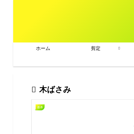
ホーム
剪定
木ばさみ
基本