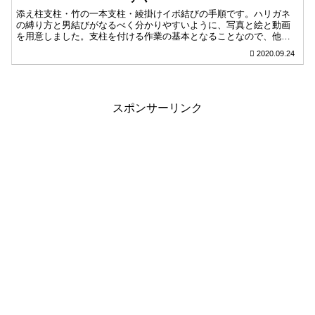
添え柱支柱・竹の一本支柱・綾掛けイボ結びの手順です。ハリガネ
の縛り方と男結びがなるべく分かりやすいように、写真と絵と動画
を用意しました。支柱を付ける作業の基本となることなので、他の
支柱にも活かせる知識です。支柱だけではなく、何かをヒモなどで
2020.09.24
固定する時にも応用できると思います。
スポンサーリンク