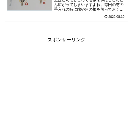
ん広がってしまいますよね。毎回の芝の
手入れの時に端や角の根を切っておくと
現状維持がしやすくなります。でも、ち
2022.08.19
ょっと手を抜いて一年経つともう根が張
って範囲を広げているかもしれません。
そうならないために簡単に刈れる方法を
まとめてあります。
スポンサーリンク