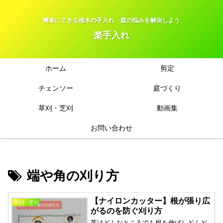
簡単にできる植木の手入れ 庭の悩みを解決しよう
楽手入れ
ホーム
剪定
チェンソー
庭づくり
草刈・芝刈
動画集
お問い合わせ
端や角の刈り方
【ナイロンカッター】根が張り広
草刈・芝刈
がるのを防ぐ刈り方
芝はどんなところでも根を伸ばしどんど