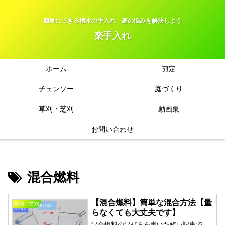
簡単にできる植木の手入れ 庭の悩みを解決しよう
楽手入れ
ホーム
剪定
チェンソー
庭づくり
草刈・芝刈
動画集
お問い合わせ
混合燃料
【混合燃料】簡単な混合方法【量
草刈・芝刈
らなくても大丈夫です】
混合燃料の混ぜ方を書いた短い記事で