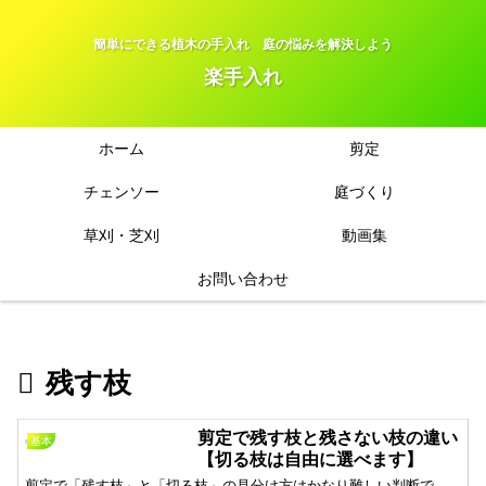
簡単にできる植木の手入れ 庭の悩みを解決しよう
楽手入れ
ホーム
剪定
チェンソー
庭づくり
草刈・芝刈
動画集
お問い合わせ
残す枝
剪定で残す枝と残さない枝の違い
基本
【切る枝は自由に選べます】
剪定で「残す枝」と「切る枝」の見分け方はかなり難しい判断で