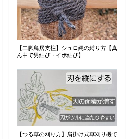
【二脚鳥居支柱】シュロ縄の縛り方【真
ん中で男結び・イボ結び】
【つる草の刈り方】肩掛け式草刈り機で