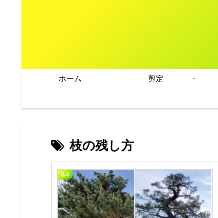
ホーム
剪定
枝の残し方
基本