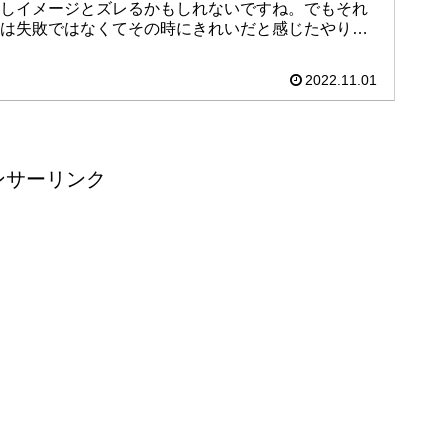
しイメージとズレるかもしれないですね。でもそれ
は失敗ではなくてその時にきれいだと感じたやり方
になっているはずです。そこから将来につなげるた
めに今を頑張りながら楽しんで剪定してみましょ
2022.11.01
う。
ンサーリンク