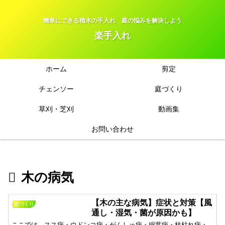
簡単にできる植木の手入れ 庭の悩みを解決しよう
楽手入れ
ホーム
剪定
チェンソー
庭づくり
草刈・芝刈
動画集
お問い合わせ
木の病気
【木の主な病気】症状と対策【風
庭づくり
通し・湿気・菌が原因かも】
ここでは、スス病・ウドンコ病・がんしゅ病・縮葉病・枝枯れ病・