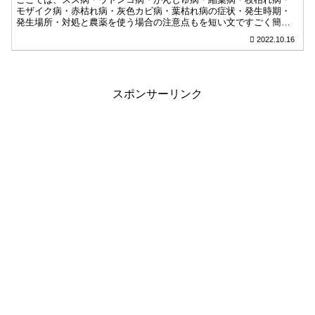
モザイク病・赤枯れ病・灰色カビ病・葉枯れ病の症状・発生時期・
発生場所・対処と農薬を使う場合の注意点もを短い文ですごく簡単
にまとめてあります。サッと調べたい時に見てみてください。
2022.10.16
スポンサーリンク