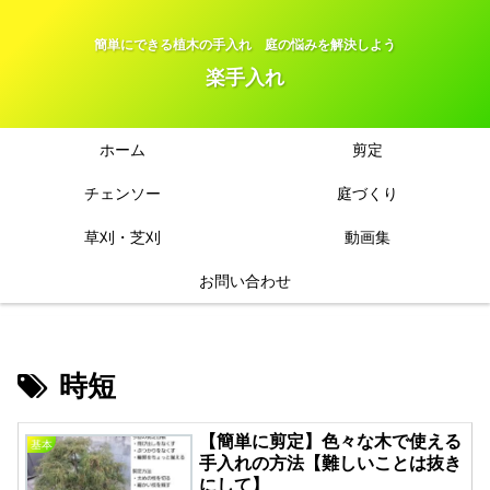
簡単にできる植木の手入れ 庭の悩みを解決しよう
楽手入れ
ホーム
剪定
チェンソー
庭づくり
草刈・芝刈
動画集
お問い合わせ
時短
【簡単に剪定】色々な木で使える
基本
手入れの方法【難しいことは抜き
にして】