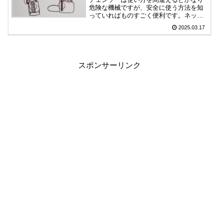
危険な機械ですが、安全に使う方法を知
っていればものすごく便利です。ネット
ショップやホームセンターで簡単に手に
2025.03.17
入るものだからこそ危険を減らす知識は
必要になります。安全に使うためのコツ
は、力で押し込まないようにすることで
す。早く切ろうとすると、つい力が入っ
てしまいますがそれが危険になります。
スポンサーリンク
安全に使う方法をまとめましたので、見
ていただいた方の知識になれたら嬉しい
です。