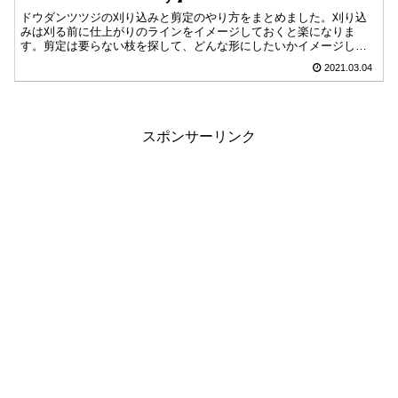
ドウダンツツジの刈り込みと剪定のやり方をまとめました。刈り込
みは刈る前に仕上がりのラインをイメージしておくと楽になりま
す。剪定は要らない枝を探して、どんな形にしたいかイメージして
おきます。どちらも作業の流れが決まるので、後が楽になります。
2021.03.04
作業の流れを良くすると、体の疲れ具合も精神的にも楽になりま
す。
スポンサーリンク