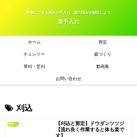
簡単にできる植木の手入れ 庭の悩みを解決しよう
楽手入れ
ホーム
剪定
チェンソー
庭づくり
草刈・芝刈
動画集
お問い合わせ
刈込
【刈込と剪定】ドウダンツツジ
落葉樹
【流れ良く作業すると体も楽で
す】