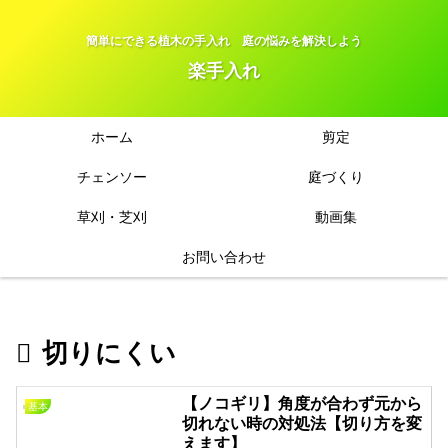
簡単にできる植木の手入れ 庭の悩みを解決しよう
楽手入れ
ホーム
剪定
チェンソー
庭づくり
草刈・芝刈
動画集
お問い合わせ
切りにくい
【ノコギリ】角度が合わず元から
基本
切れない時の対処法【切り方を変
えます】