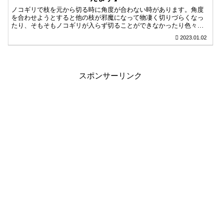
ノコギリで枝を元から切る時に角度が合わない時があります。角度
を合わせようとすると他の枝が邪魔になって物凄く切りづらくなっ
たり、そもそもノコギリが入らず切ることができなかったり色々あ
りますよね。樹種や現場の違いはありますが、作業する時のヒント
2023.01.02
になれたら嬉しいです。
スポンサーリンク