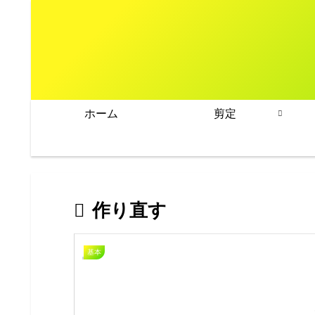
ホーム
剪定
作り直す
基本