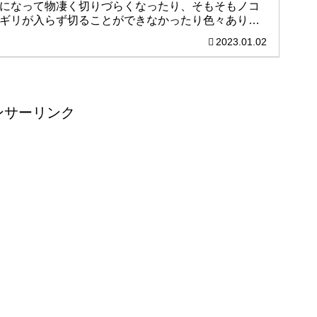
になって物凄く切りづらくなったり、そもそもノコ
ギリが入らず切ることができなかったり色々ありま
すよね。樹種や現場の違いはありますが、作業する
2023.01.02
時のヒントになれたら嬉しいです。
ンサーリンク