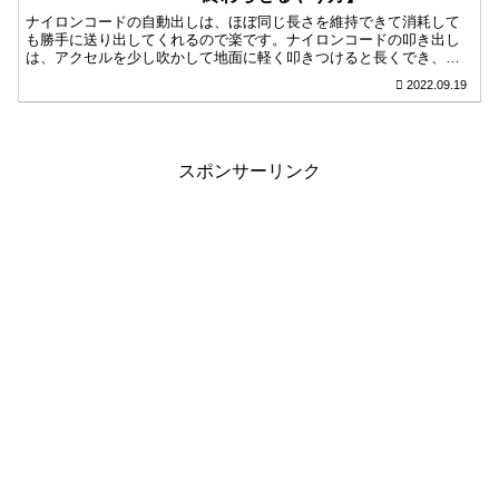
ナイロンコードの自動出しは、ほぼ同じ長さを維持できて消耗して
も勝手に送り出してくれるので楽です。ナイロンコードの叩き出し
は、アクセルを少し吹かして地面に軽く叩きつけると長くでき、場
所や用途によって長めにできて便利です。どちらでも芝や草を簡単
2022.09.19
に刈れるので、どちらにするか迷ったら排気量を目安にしたり使い
やすそうだと感じた方を選んでみてください。
スポンサーリンク