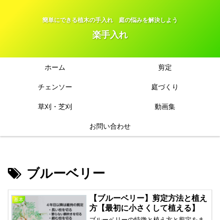
簡単にできる植木の手入れ 庭の悩みを解決しよう
楽手入れ
ホーム
剪定
チェンソー
庭づくり
草刈・芝刈
動画集
お問い合わせ
ブルーベリー
【ブルーベリー】剪定方法と植え
基本
方【最初に小さくして植える】
ブルーベリーの特徴と植え方と剪定をま