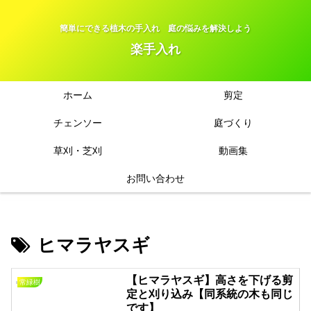
簡単にできる植木の手入れ 庭の悩みを解決しよう
楽手入れ
ホーム
剪定
チェンソー
庭づくり
草刈・芝刈
動画集
お問い合わせ
ヒマラヤスギ
【ヒマラヤスギ】高さを下げる剪
常緑樹
定と刈り込み【同系統の木も同じ
です】