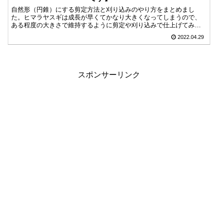
自然形（円錐）にする剪定方法と刈り込みのやり方をまとめまし
た。ヒマラヤスギは成長が早くてかなり大きくなってしまうので、
ある程度の大きさで維持するように剪定や刈り込みで仕上げてみま
しょう。切る時の注意点は、葉がなくなると枝ごと枯れるので葉を
2022.04.29
残して剪定するようにしてください。
スポンサーリンク