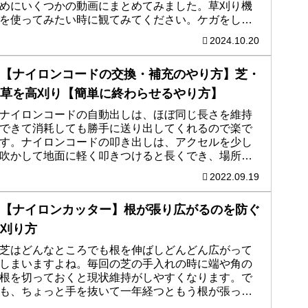
めにいくつかの動画にまとめてみました。草刈り機
を使ってみたい時に観てみてください。ケガをした
り物を壊したりしてしまうかもしれない危険を、少
2024.10.20
しでもなくしていけたらと思っています。
【ナイロンコードの交換・補充のやり方】芝・
草を高刈り【簡単に終わらせるやり方】
ナイロンコードの自動出しは、ほぼ同じ長さを維持
できて消耗しても勝手に送り出してくれるので楽で
す。ナイロンコードの叩き出しは、アクセルを少し
吹かして地面に軽く叩きつけると長くでき、場所や
用途によって長めにできて便利です。どちらでも芝
2022.09.19
や草を簡単に刈れるので、どちらにするか迷ったら
排気量を目安にしたり使いやすそうだと感じた方を
【ナイロンカッター】根が張り広がるのを防ぐ
選んでみてください。
刈り方
芝はどんなところでも根を伸ばしどんどん広がって
しまいますよね。毎回の芝の手入れの時に端や角の
根を切っておくと現状維持がしやすくなります。で
も、ちょっと手を抜いて一年経つともう根が張って
範囲を広げているかもしれません。そうならないた