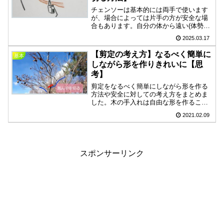
チェンソーは基本的には両手で使います
が、場合によっては片手の方が安全な場
合もあります。自分の体から遠い(体勢が
悪い)、脚立が近い、角度が合わない、枝
2025.03.17
を落とせない、残したい枝がある。ざっ
とですが、これらの状況の時に「片手で
【剪定の考え方】なるべく簡単に
基本
切る方が安全かも」と感じることがあり
しながら形を作りきれいに【思
ます。そう感じる理由とやり方をまとめ
考】
てみました。
剪定をなるべく簡単にしながら形を作る
方法や安全に対しての考え方をまとめま
した。木の手入れは自由な形を作ること
が楽しさで、ダメなことはあまりないと
2021.02.09
思っています。枯れるような切り方をし
なければいいだけです。大事なのは全体
を見るイメージで、想像を膨らませなが
ら先を考えることだと思います。
スポンサーリンク