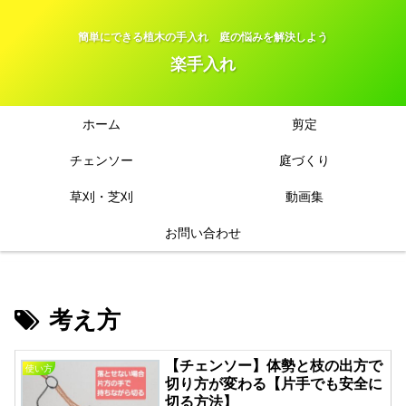
簡単にできる植木の手入れ 庭の悩みを解決しよう
楽手入れ
ホーム
剪定
チェンソー
庭づくり
草刈・芝刈
動画集
お問い合わせ
考え方
【チェンソー】体勢と枝の出方で
使い方
切り方が変わる【片手でも安全に
切る方法】