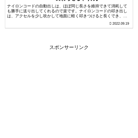
ナイロンコードの自動出しは、ほぼ同じ長さを維持できて消耗して
も勝手に送り出してくれるので楽です。ナイロンコードの叩き出し
は、アクセルを少し吹かして地面に軽く叩きつけると長くでき、場
所や用途によって長めにできて便利です。どちらでも芝や草を簡単
2022.09.19
に刈れるので、どちらにするか迷ったら排気量を目安にしたり使い
やすそうだと感じた方を選んでみてください。
スポンサーリンク