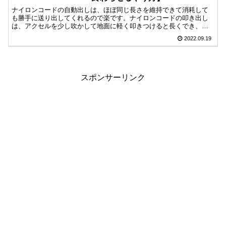
ナイロンコードの自動出しは、ほぼ同じ長さを維持できて消耗して
も勝手に送り出してくれるので楽です。ナイロンコードの叩き出し
は、アクセルを少し吹かして地面に軽く叩きつけると長くでき、場
所や用途によって長めにできて便利です。どちらでも芝や草を簡単
2022.09.19
に刈れるので、どちらにするか迷ったら排気量を目安にしたり使い
やすそうだと感じた方を選んでみてください。
スポンサーリンク