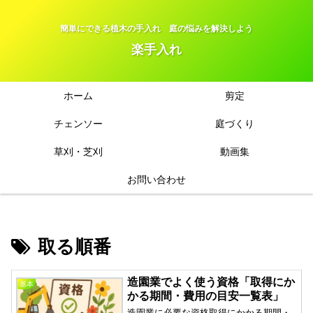
簡単にできる植木の手入れ 庭の悩みを解決しよう
楽手入れ
ホーム
剪定
チェンソー
庭づくり
草刈・芝刈
動画集
お問い合わせ
取る順番
造園業でよく使う資格「取得にか
基本
かる期間・費用の目安一覧表」
造園業に必要な資格取得にかかる期間・