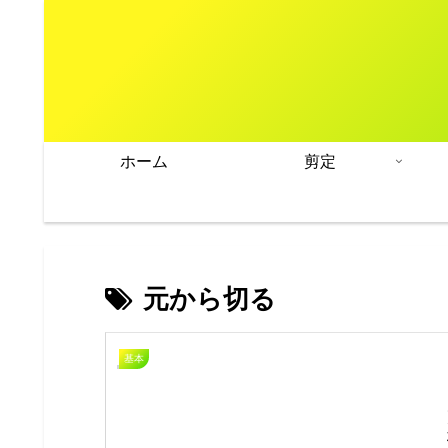
ホーム
剪定
元から切る
基本