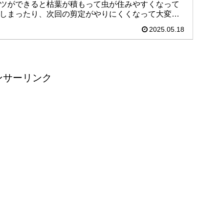
ツができると枯葉が積もって虫が住みやすくなって
しまったり、次回の剪定がやりにくくなって大変な
思いをしてしまうかもしれません。それを解決する
2025.05.18
には、その部分をきれいにする必要があります。そ
のやり方などを簡単にまとめました。
ンサーリンク