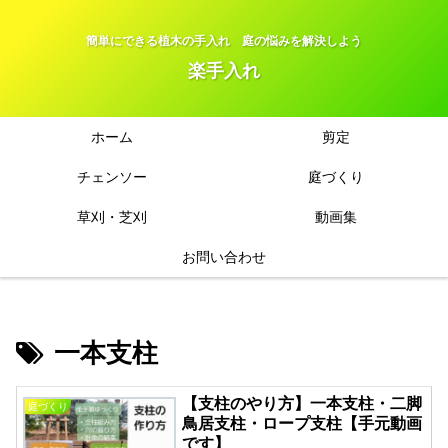
簡単にできる植木の手入れ 庭の悩みを解決しよう
楽手入れ
ホーム
剪定
チェンソー
庭づくり
草刈・芝刈
動画集
お問い合わせ
一本支柱
【支柱のやり方】一本支柱・二脚
庭づくり
鳥居支柱・ロープ支柱【手元動画
です】