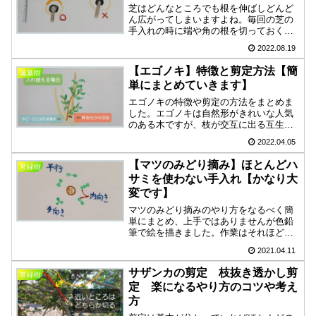
芝はどんなところでも根を伸ばしどんど
ん広がってしまいますよね。毎回の芝の
手入れの時に端や角の根を切っておくと
現状維持がしやすくなります。でも、ち
2022.08.19
ょっと手を抜いて一年経つともう根が張
って範囲を広げているかもしれません。
【エゴノキ】特徴と剪定方法【簡
落葉樹
そうならないために簡単に刈れる方法を
単にまとめていきます】
まとめてあります。
エゴノキの特徴や剪定の方法をまとめま
した。エゴノキは自然形がきれいな人気
のある木ですが、枝が交互に出る互生な
ので剪定は少し難しく感じます。それを
2022.04.05
なるべく簡単にするための考え方や順
序、株の更新（入れ替え）など書きまし
【マツのみどり摘み】ほとんどハ
常緑樹
たので見ていただいた方のお力になれた
サミを使わない手入れ【かなり大
ら嬉しいです。
変です】
マツのみどり摘みのやり方をなるべく簡
単にまとめ、上手ではありませんが色鉛
筆で絵を描きました。作業はそれほど難
しくはないのですが、時間がかかるのと
2021.04.11
時期を外せないのが大変なところです。
形づくりも大変ですが、仕上がった時の
サザンカの剪定 枝抜き透かし剪
常緑樹
達成感はすごく感じられます。何事も楽
定 楽になるやり方のコツや考え
しむことができれば大丈夫なはずです。
方