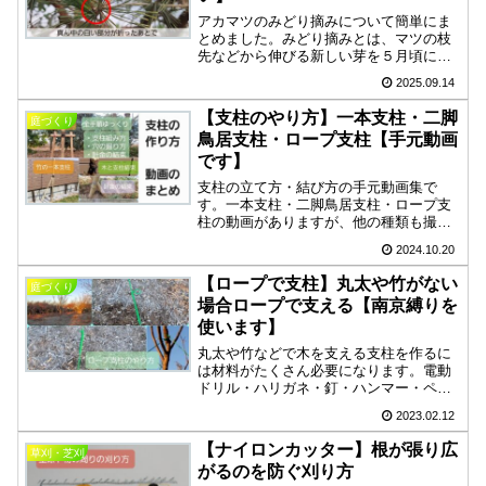
アカマツのみどり摘みについて簡単にま
とめました。みどり摘みとは、マツの枝
先などから伸びる新しい芽を５月頃に折
ることです。これをするメリットは、枝
2025.09.14
の伸びを抑制しながら芽の数を増やせる
ことです。芽の数を増やせるということ
【支柱のやり方】一本支柱・二脚
庭づくり
は、小さく育てながら形を整えるのに役
鳥居支柱・ロープ支柱【手元動画
立ちます。
です】
支柱の立て方・結び方の手元動画集で
す。一本支柱・二脚鳥居支柱・ロープ支
柱の動画がありますが、他の種類も撮影
でき次第更新していきます。支柱のやり
2024.10.20
方は結構難しいので、手元が見えやすく
なるべく分かりやすいように撮影できた
【ロープで支柱】丸太や竹がない
庭づくり
らと心がけています。
場合ロープで支える【南京縛りを
使います】
丸太や竹などで木を支える支柱を作るに
は材料がたくさん必要になります。電動
ドリル・ハリガネ・釘・ハンマー・ペン
チ・竹用のノコギリ・杉皮・シュロ縄な
2023.02.12
どが必要なので、揃えるのが大変だった
りします。今回は、ロープと木の枝だけ
【ナイロンカッター】根が張り広
草刈・芝刈
でできる支柱をまとめて書きます。
がるのを防ぐ刈り方