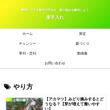
簡単にできる植木の手入れ 庭の悩みを解決しよう
楽手入れ
ホーム
剪定
チェンソー
庭づくり
草刈・芝刈
動画集
お問い合わせ
やり方
【アカマツ】みどり摘みするとど
基本
うなる？【芽が増えて整いやす
い】