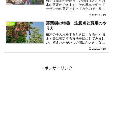
剪定は基本が分かっていればほとんどの
木の剪定ができます。その基本を使って
サザンカの剪定をやってみたので、参考
にしていただけたらと思っています。な
2020.11.13
るべく伝わるように画像も用意しまし
た。楽な剪定で楽しみながら手入れをし
落葉樹の特徴 注意点と剪定のや
落葉樹
てみてください。
り方
植木の手入れをするときに、なるべく悩
まず楽に剪定する方法を絵にしてみまし
た。植えた木がいつの間にか大きくなっ
て手に負えなくなる前に、自分で庭をき
2020.07.10
れいにするのも楽しいと思います。きれ
いに仕上がると達成感のある遊びになり
ます。
スポンサーリンク