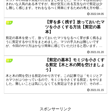
きれいな人気のある木ですが、枝が交互に出る互生なので剪定は少
し難しく感じます。それをなるべく簡単にするための考え方や順
序、株の更新（入れ替え）など書きましたので見ていただいた方の
2022.04.05
お力になれたら嬉しいです。
【芽を多く残す】放っておいたマ
基本
ツを小さくする方法【剪定の基
本】
剪定の基本を使って、放っておいたマツをなるべく芽が多く残るよ
うに剪定するやり方をまとめました。マツの手入れは難しいです
が、今回のやり方はかなり簡単に感じていただけると思います。強
い枝を切る・真ん中を切る・古っ葉をむしる・繰り返す。こんな感
2021.01.20
じでまとめてみました。
【剪定の基本】モミジを小さくす
基本
る剪定【木と木の間を空けましょ
う】
木と木の間を空ける剪定のやり方です。この記事では「モミジとア
カマツがぶつかっているので、モミジを小さくする剪定」をやりま
した。難しいことは気にしなくても剪定はできますので、そのポイ
ントだけ分かれば大丈夫です。手順はほとんど画像です。
2021.01.15
スポンサーリンク