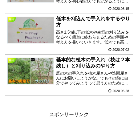
考え方を初心者の方でも分かるように紹
介します。切り方や片付け方で工夫や努
2020.08.15
力をして、時間をかけずにきれいにする
ことができたらすごくいいと思っていま
低木を刈込んで手入れをするやり
基本
す。
方
高さ1.5m以下の低木や生垣の刈り込みを
なるべく簡単に終わらせるための手順や
考え方を書いていきます。低木でも高木
でも刈り込みのやり方は変わらないので
2020.07.02
コツを掴んで、作業を流れよく終わらせ
るための知識やヒントにしていただけれ
基本的な植木の手入れ（枝は２本
基本
ばと思います。
残し）と刈り込みのやり方
庭の木の手入れを植木屋さんや造園屋さ
んにお願いしようかな。でもその前に自
分でやってみようって思う方のために、
植木手入れの考え方を紹介します。どの
2020.06.28
種類の木でも基本の剪定方法で仕上げれ
ばきれいになります。作業が安全にでき
れば効率も良くなります。
スポンサーリンク