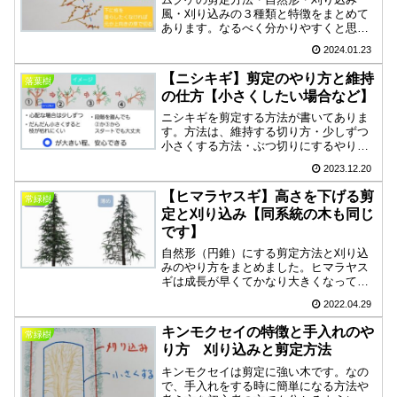
風・刈り込みの３種類と特徴をまとめて
あります。なるべく分かりやすくと思
い、手書きですが画像が貼ってありま
2024.01.23
す。ムクゲは、枝が柔らかく切りやすい
ので剪定の練習に良いと思います。透か
【ニシキギ】剪定のやり方と維持
落葉樹
し手入れや芽に合わせて切る方法は他の
の仕方【小さくしたい場合など】
樹種でも使えるので、この方法で剪定の
練習をお試しいただけたら幸いです。
ニシキギを剪定する方法が書いてありま
す。方法は、維持する切り方・少しずつ
小さくする方法・ぶつ切りにするやり方
です。難しい言葉はなしにして、なるべ
2023.12.20
く簡単にやり方をお伝えできればと考え
ております。もしよかったら読んでいた
【ヒマラヤスギ】高さを下げる剪
常緑樹
だき、知識にして試してみてください。
定と刈り込み【同系統の木も同じ
です】
自然形（円錐）にする剪定方法と刈り込
みのやり方をまとめました。ヒマラヤス
ギは成長が早くてかなり大きくなってし
まうので、ある程度の大きさで維持する
2022.04.29
ように剪定や刈り込みで仕上げてみまし
ょう。切る時の注意点は、葉がなくなる
キンモクセイの特徴と手入れのや
常緑樹
と枝ごと枯れるので葉を残して剪定する
り方 刈り込みと剪定方法
ようにしてください。
キンモクセイは剪定に強い木です。なの
で、手入れをする時に簡単になる方法や