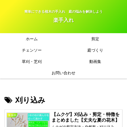
簡単にできる植木の手入れ 庭の悩みを解決しよう
楽手入れ
ホーム
剪定
チェンソー
庭づくり
草刈・芝刈
動画集
お問い合わせ
刈り込み
【ムクゲ】刈込み・剪定・特徴を
落葉樹
まとめました【丈夫な夏の花木】
ムクゲの剪定方法・自然形・刈り込み