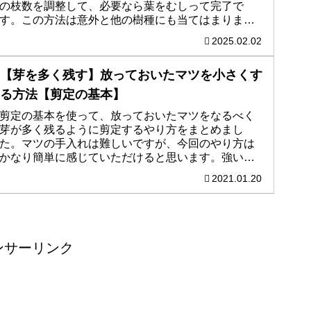
の枝数を調整して、必要なら葉をむしって完了で
す。この方法は意外と他の樹種にも当てはまりま
す。この記事ではそのやり方をまとめました。最後
2025.02.02
に動画も貼ってありますので、お時間のある時に見
ていただけたらと思います。
【芽を多く残す】放っておいたマツを小さくす
る方法【剪定の基本】
剪定の基本を使って、放っておいたマツをなるべく
芽が多く残るように剪定するやり方をまとめまし
た。マツの手入れは難しいですが、今回のやり方は
かなり簡単に感じていただけると思います。強い枝
を切る・真ん中を切る・古っ葉をむしる・繰り返
2021.01.20
す。こんな感じでまとめてみました。
ンサーリンク