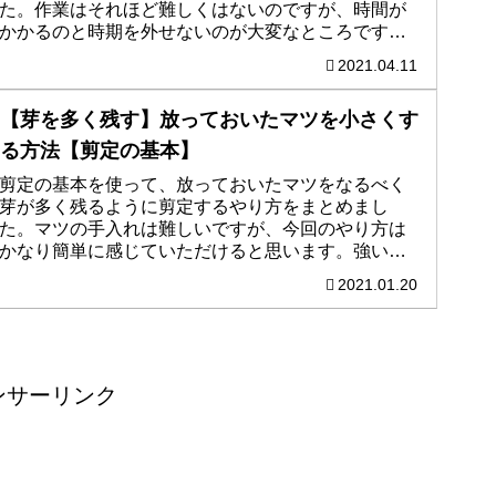
た。作業はそれほど難しくはないのですが、時間が
かかるのと時期を外せないのが大変なところです。
形づくりも大変ですが、仕上がった時の達成感はす
2021.04.11
ごく感じられます。何事も楽しむことができれば大
丈夫なはずです。
【芽を多く残す】放っておいたマツを小さくす
る方法【剪定の基本】
剪定の基本を使って、放っておいたマツをなるべく
芽が多く残るように剪定するやり方をまとめまし
た。マツの手入れは難しいですが、今回のやり方は
かなり簡単に感じていただけると思います。強い枝
を切る・真ん中を切る・古っ葉をむしる・繰り返
2021.01.20
す。こんな感じでまとめてみました。
ンサーリンク