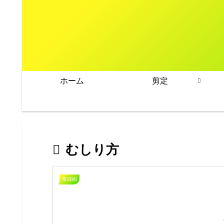
ホーム
剪定
むしり方
常緑樹