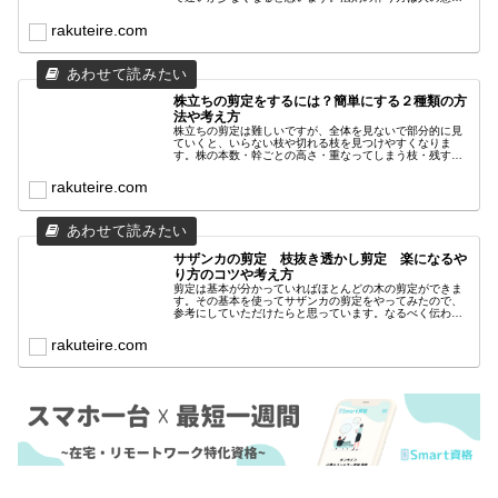
と自分の考えを混ぜていけば自由度が上がり柔軟に対応で
きると思います。
rakuteire.com
株立ちの剪定をするには？簡単にする２種類の方
法や考え方
株立ちの剪定は難しいですが、全体を見ないで部分的に見
ていくと、いらない枝や切れる枝を見つけやすくなりま
す。株の本数・幹ごとの高さ・重なってしまう枝・残す枝
は外向きなどがあります。これらをなるべく分かりやすく
画像で解説していきます。
rakuteire.com
サザンカの剪定 枝抜き透かし剪定 楽になるや
り方のコツや考え方
剪定は基本が分かっていればほとんどの木の剪定ができま
す。その基本を使ってサザンカの剪定をやってみたので、
参考にしていただけたらと思っています。なるべく伝わる
ように画像も用意しました。楽な剪定で楽しみながら手入
れをしてみてください。
rakuteire.com