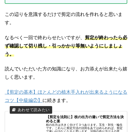
この辺りを意識するだけで剪定の流れを作れると思いま
す。
なるべく一回で終わらせたいですが、
剪定が終わったら必
ず確認して切り残し・引っかかり等無いようにしましょ
う。
読んでいただいた方の知識になり、お力添えが出来たら嬉
しく思います。
【剪定の基本】ほとんどの植木手入れが出来るようになる
コツ【中級編②】
に続きます。
【剪定を法則に】枝の出方の違いで剪定方法を決
めると楽
枝の出方は大きく分けて３つあります。互生・対生・輪生
です。これらに剪定方法の法則をあてはめられれば、剪定
で迷いが少なくなると思います。法則の作り方は人の意見