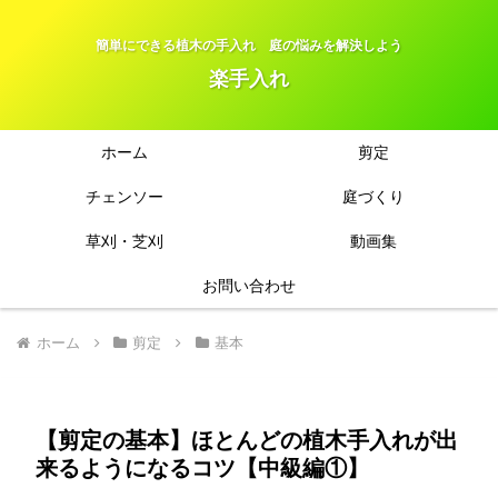
簡単にできる植木の手入れ 庭の悩みを解決しよう
楽手入れ
ホーム
剪定
チェンソー
庭づくり
草刈・芝刈
動画集
お問い合わせ
ホーム
剪定
基本
【剪定の基本】ほとんどの植木手入れが出
来るようになるコツ【中級編①】