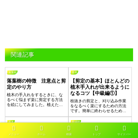
関連記事
落葉樹
基本
落葉樹の特徴 注意点と剪
【剪定の基本】ほとんどの
定のやり方
植木手入れが出来るように
なるコツ【中級編①】
植木の手入れをするときに、な
るべく悩まず楽に剪定する方法
枝抜きの剪定と、刈り込み作業
を絵にしてみました。植えた木
をなるべく楽にするための方法
がいつの間にか大きくなって手
です。簡単に終わらせるために
に負えなくなる前に、自分で庭
は、一連の作業の流れを作ると
をきれいにするのも楽しいと思
無駄がなくなり肉体的にも精神
基本
常緑樹
います。きれいに仕上がると達
的にも楽になります。切った枝
成感のある遊びになります。
【芽を多く残す】放ってお
常緑樹の特徴と剪定のポイ
は下に行くので、高いところか
メニュー
ホーム
検索
トップ
サイドバー
ら剪定して引っかかりを落とし
いたマツを小さくする方法
ント