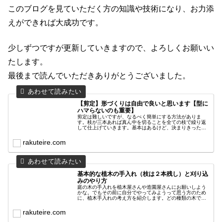
このブログを見ていただく方の知識や技術になり、お力添
えができれば大成功です。
少しずつですが更新していきますので、よろしくお願いい
たします。
最後まで読んでいただきありがとうございました。
【剪定】形づくりは自由で良いと思います【型に
ハマらないのも重要】
剪定は難しいですが、なるべく簡単にする方法がありま
す。枝が三本あれば真ん中を切ることを全ての枝で繰り返
して仕上げていきます。基本はあるけど、決まりきった形
である必要はないと思っています。自分の好きな木を好き
な形に剪定する方が楽しいですよね。
rakuteire.com
基本的な植木の手入れ（枝は２本残し）と刈り込
みのやり方
庭の木の手入れを植木屋さんや造園屋さんにお願いしよう
かな。でもその前に自分でやってみようって思う方のため
に、植木手入れの考え方を紹介します。どの種類の木でも
基本の剪定方法で仕上げればきれいになります。作業が安
全にできれば効率も良くなります。
rakuteire.com