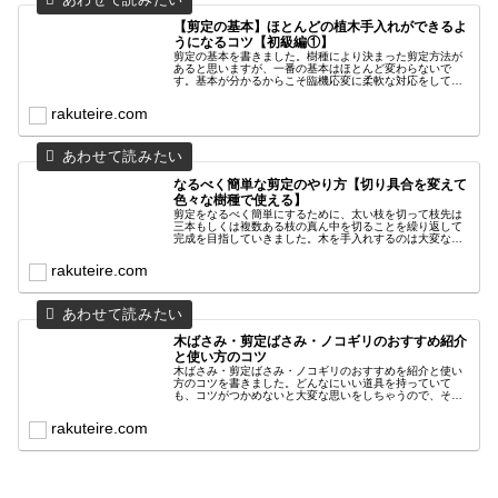
【剪定の基本】ほとんどの植木手入れができるよ
うになるコツ【初級編①】
剪定の基本を書きました。樹種により決まった剪定方法が
あると思いますが、一番の基本はほとんど変わらないで
す。基本が分かるからこそ臨機応変に柔軟な対応をして
色々な木が手入れできるようになります。そのための一番
初めのことを書きまとめました。
rakuteire.com
なるべく簡単な剪定のやり方【切り具合を変えて
色々な樹種で使える】
剪定をなるべく簡単にするために、太い枝を切って枝先は
三本もしくは複数ある枝の真ん中を切ることを繰り返して
完成を目指していきました。木を手入れするのは大変なこ
とだけど、楽にするためのやり方や考え方があると思いま
す。それをまとめてみました。
rakuteire.com
木ばさみ・剪定ばさみ・ノコギリのおすすめ紹介
と使い方のコツ
木ばさみ・剪定ばさみ・ノコギリのおすすめを紹介と使い
方のコツを書きました。どんなにいい道具を持っていて
も、コツがつかめないと大変な思いをしちゃうので、それ
らも含めて悩みの解決の手助けになればと思っています。
参考にしていただけたらと思います。
rakuteire.com