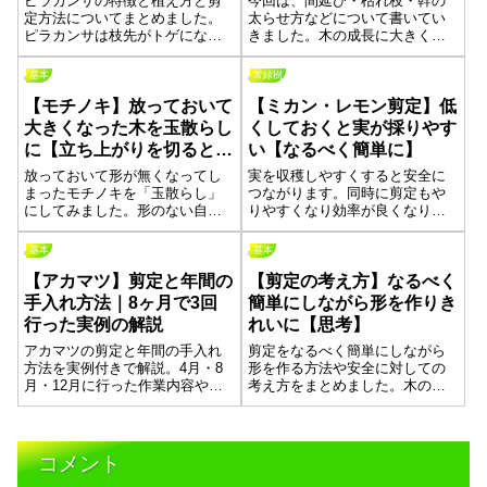
ピラカンサの特徴と植え方と剪
今回は、間延び・枯れ枝・幹の
定方法についてまとめました。
太らせ方などについて書いてい
ピラカンサは枝先がトゲになっ
きました。木の成長に大きく影
ていて剪定するときに大変で
響するのは「根の状態」です。
す。トゲ対策は結構単純で、剪
根の伸び方と枝の伸び具合は比
基本
常緑樹
定で手を入れるところやトゲを
例しているので、あまりにも元
【モチノキ】放っておいて
【ミカン・レモン剪定】低
掴んでしまうかもしれない場所
気のいい枝がある場合は、根も
のトゲを先に切っておくだけで
それと同じくらい太く長く這っ
大きくなった木を玉散らし
くしておくと実が採りやす
大丈夫です。トゲの向きに枝を
ています。根を切ることで木を
に【立ち上がりを切ると作
い【なるべく簡単に】
伸ばすこともできるので、伸ば
良い状態にすることもできま
りやすい】
したくない方向のトゲを切るこ
す。
放っておいて形が無くなってし
実を収穫しやすくすると安全に
とでコントロールができると思
まったモチノキを「玉散らし」
つながります。同時に剪定もや
います。
にしてみました。形のない自然
りやすくなり効率が良くなりま
形からビシッとした玉散らしに
す。レモンは放っておくとかな
するには、結構時間がかかるか
り大きくなってしまうので、毎
基本
基本
もしれません。今回は5月と11月
年3月に手入れをしておくと良い
【アカマツ】剪定と年間の
【剪定の考え方】なるべく
の２回に分けて剪定する方法を
と思います。その剪定をなるべ
まとめてみました。これから先
く簡単に終わらせられるよう画
手入れ方法｜8ヶ月で3回
簡単にしながら形を作りき
うまくいったらいいなぁと思っ
像も含めまとめました。
行った実例の解説
れいに【思考】
ています。
アカマツの剪定と年間の手入れ
剪定をなるべく簡単にしながら
方法を実例付きで解説。4月・8
形を作る方法や安全に対しての
月・12月に行った作業内容や剪
考え方をまとめました。木の手
定のポイント、時期がずれても
入れは自由な形を作ることが楽
整えられる考え方とやり方を紹
しさで、ダメなことはあまりな
介します。芽の数を増やし枝を
いと思っています。枯れるよう
作って形を整えるポイントやそ
な切り方をしなければいいだけ
コメント
れらの条件を満たす方法をまと
です。大事なのは全体を見るイ