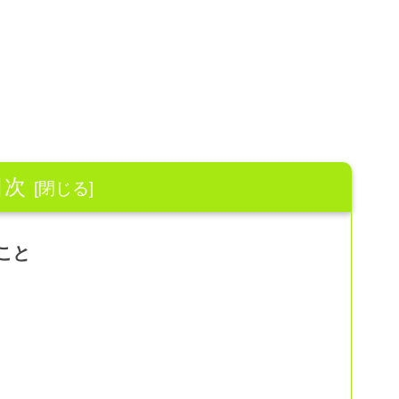
目次
こと