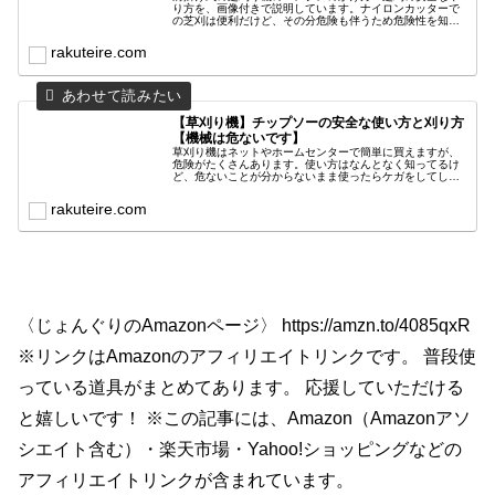
り方を、画像付きで説明しています。ナイロンカッターで
の芝刈は便利だけど、その分危険も伴うため危険性を知っ
てから安全に作業をしましょう。みなさんの安全作業の知
識にしていただけたら嬉しいです。
rakuteire.com
【草刈り機】チップソーの安全な使い方と刈り方
【機械は危ないです】
草刈り機はネットやホームセンターで簡単に買えますが、
危険がたくさんあります。使い方はなんとなく知ってるけ
ど、危ないことが分からないまま使ったらケガをしてしま
ったりします。事故をなくすのは難しいけど、なるべくケ
ガをしない対策は大事だと思います。
rakuteire.com
〈じょんぐりのAmazonページ〉 https://amzn.to/4085qxR
※リンクはAmazonのアフィリエイトリンクです。 普段使
っている道具がまとめてあります。 応援していただける
と嬉しいです！ ※この記事には、Amazon（Amazonアソ
シエイト含む）・楽天市場・Yahoo!ショッピングなどの
アフィリエイトリンクが含まれています。