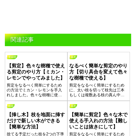
関連記事
常緑樹
基本
【剪定】色々な樹種で使え
なるべく簡単な剪定のやり
る剪定のやり方【ミカン・
方【切り具合を変えて色々
レモンでやってみました】
な樹種で使える】
剪定をなるべく簡単にするため
剪定をなるべく簡単にするため
の方法でミカン・レモンを手入
に、太い枝を切って枝先は三本
れしました。色々な樹種に使え
もしくは複数ある枝の真ん中を
る方法なので基本的な切り方に
切ることを繰り返して完成を目
なります。それを画像を使って
指していきました。木を手入れ
植栽
基本
説明しています。記事の最後に
するのは大変なことだけど、楽
【挿し木】枝を地面に挿す
【簡単に剪定】色々な木で
動画も貼ってありますので、お
にするためのやり方や考え方が
時間がありましたら見てみてく
あると思います。それをまとめ
だけで新しい木ができる
使える手入れの方法【難し
ださい。見ていただいた方のお
てみました。
【簡単な方法】
いことは抜きにして】
力になれたら嬉しいです。
捨てる予定だった枝を2つの下準
剪定をなるべく簡単にするため