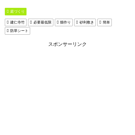
庭づくり
建仁寺竹
必要最低限
畑作り
砂利敷き
簡単
防草シート
スポンサーリンク