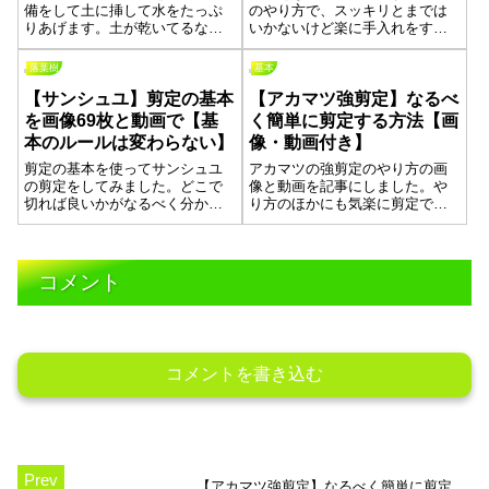
備をして土に挿して水をたっぷ
のやり方で、スッキリとまでは
りあげます。土が乾いてるなぁ
いかないけど楽に手入れをする
と感じたら、また水をたっぷり
ための方法です。細かい枝を見
あげることを繰り返すだけで新
つけてその先の長い枝を無くし
落葉樹
基本
しい芽が出ました。樹種は、ニ
ていき、輪郭を揃える場合は枝
【サンシュユ】剪定の基本
【アカマツ強剪定】なるべ
シキギ・イチョウ・ツバキ・オ
先を少し切るイメージです。剪
オデマリの4種類の画像がありま
定をする手順などを箇条書きと
を画像69枚と動画で【基
く簡単に剪定する方法【画
すので参考になれたら嬉しいで
画像でまとめました。動画も貼
本のルールは変わらない】
像・動画付き】
す。
ったのでご参考になれば幸いで
す。
剪定の基本を使ってサンシュユ
アカマツの強剪定のやり方の画
の剪定をしてみました。どこで
像と動画を記事にしました。や
切れば良いかがなるべく分かり
り方のほかにも気楽に剪定でき
やすいように、項目ごとに分け
るような考え方などをまとめま
て画像を多めに貼ってありま
した。「マツ類は難しい」と思
す。最後に動画も貼ってありま
ってしまいますが、なるべく簡
すので、観ていただいた方のヒ
単になるような剪定方法をまと
コメント
ントになれたらいいなと思って
めましたので、読んでいただい
います。
た方のお力添えになれたら嬉し
いです。
コメントを書き込む
【アカマツ強剪定】なるべく簡単に剪定