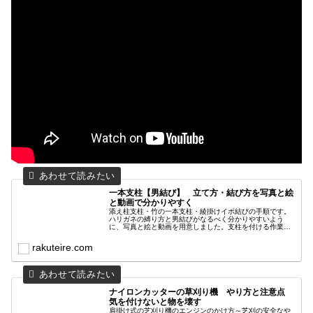
一本支柱【男結び】 立て方・結び方を写真と絵
と動画で分かりやすく
添え柱支柱・竹の一本支柱・綾掛けイボ結びの手順です。
ハリガネの縛り方と男結びがなるべく分かりやすいよう
に、写真と絵と動画を用意しました。支柱を付ける作業の
基本となることなので、他の支柱にも活かせる知識です。
支柱だけではなく、何かをヒモなどで固定する時にも応用
rakuteire.com
できると思います。
ナイロンカッターの草刈り機 やり方と注意点
気を付けないと物を壊す
肩掛け式の芝刈り機のエンジンのかけ方～芝刈の安全なや